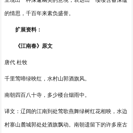
呈现出一种深邃幽美的意境，表达出一缕缕含蓄深蕴
的情思，千百年来素负盛誉。
扩展资料：
《江南春》原文
唐代 杜牧
千里莺啼绿映红，水村山郭酒旗风。
南朝四百八十寺，多少楼台烟雨中。
译文：辽阔的江南到处莺歌燕舞绿树红花相映，水边
村寨山麓城郭处处酒旗飘动。南朝遗留下的许多座古