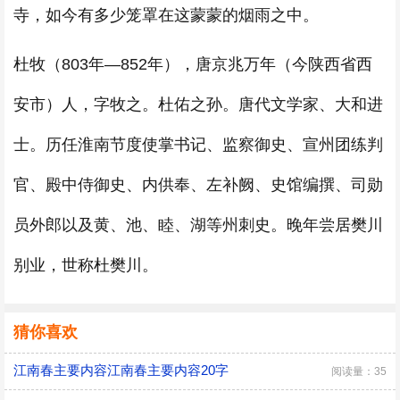
寺，如今有多少笼罩在这蒙蒙的烟雨之中。
杜牧（803年—852年），唐京兆万年（今陕西省西
安市）人，字牧之。杜佑之孙。唐代文学家、大和进
士。历任淮南节度使掌书记、监察御史、宣州团练判
官、殿中侍御史、内供奉、左补阙、史馆编撰、司勋
员外郎以及黄、池、睦、湖等州刺史。晚年尝居樊川
别业，世称杜樊川。
猜你喜欢
江南春主要内容江南春主要内容20字
阅读量：35