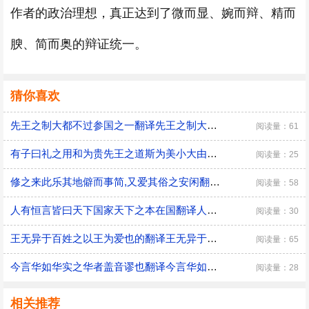
作者的政治理想，真正达到了微而显、婉而辩、精而
腴、简而奥的辩证统一。
猜你喜欢
先王之制大都不过参国之一翻译先王之制大都不过参国之一的意思
阅读量：61
有子曰礼之用和为贵先王之道斯为美小大由之的意思有子曰礼之用和为贵先王之道斯为美小大由之赏析
阅读量：25
修之来此乐其地僻而事简,又爱其俗之安闲翻译修之来此乐其地僻而事简,又爱其俗之安闲的意思
阅读量：58
人有恒言皆曰天下国家天下之本在国翻译人有恒言皆曰天下国家天下之本在国的翻译
阅读量：30
王无异于百姓之以王为爱也的翻译王无异于百姓之以王为爱也的翻译的异
阅读量：65
今言华如华实之华者盖音谬也翻译今言华如华实之华者盖音谬也的翻译
阅读量：28
相关推荐