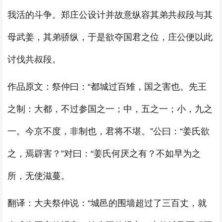
我活的斗争。郑庄公设计并故意纵容其弟共叔段与其
母武姜，其弟骄纵，于是欲夺国君之位，庄公便以此
讨伐共叔段。
作品原文：祭仲曰：“都城过百雉，国之害也。先王
之制：大都，不过参国之一；中，五之一；小，九之
一。今京不度，非制也，君将不堪。”公曰：“姜氏欲
之，焉辟害？”对曰：“姜氏何厌之有？不如早为之
所，无使滋蔓。
翻译：大夫祭仲说：“城邑的围墙超过了三百丈，就