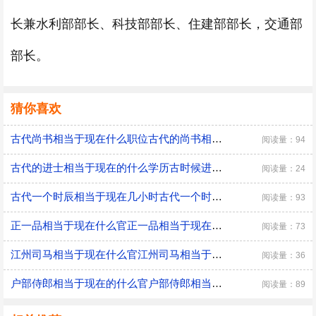
长兼水利部部长、科技部部长、住建部部长，交通部
部长。
猜你喜欢
古代尚书相当于现在什么职位古代的尚书相当于现在的什么官职
阅读量：94
古代的进士相当于现在的什么学历古时候进士相当于现在什么学历
阅读量：24
古代一个时辰相当于现在几小时古代一个时辰是几个小时
阅读量：93
正一品相当于现在什么官正一品相当于现在什么官职
阅读量：73
江州司马相当于现在什么官江州司马相当于现在什么官职
阅读量：36
户部侍郎相当于现在的什么官户部侍郎相当于现在的什么官职
阅读量：89