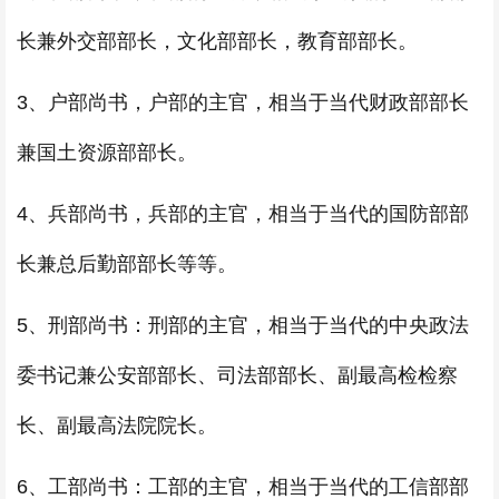
长兼外交部部长，文化部部长，教育部部长。
3、户部尚书，户部的主官，相当于当代财政部部长
兼国土资源部部长。
4、兵部尚书，兵部的主官，相当于当代的国防部部
长兼总后勤部部长等等。
5、刑部尚书：刑部的主官，相当于当代的中央政法
委书记兼公安部部长、司法部部长、副最高检检察
长、副最高法院院长。
6、工部尚书：工部的主官，相当于当代的工信部部