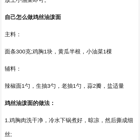
放上小油菜即可。
自己怎么做鸡丝油泼面
主料：
面条300克;鸡胸1块，黄瓜半根，小油菜1棵
辅料：
辣椒面1勺，生抽3勺，老抽1勺，蒜2瓣，盐适量
鸡丝油泼面的做法：
1.鸡胸肉洗干净，冷水下锅煮好，晾凉，然后撕成细
丝;