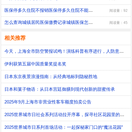
医保停多久住院不报销医保停多久住院不能报销
阅读量：92
怎么查询城镇居民医保缴费记录城镇医保怎么查询缴费记录
阅读量：45
相关推荐
今天，上海全市防空警报试鸣！演练科普有序进行，人防意识“声入人心”
伊利获第五届中国质量奖提名奖
日本东京夜景浪漫指南：从经典地标到隐秘胜地
日本和菓子物语：从日本宫廷御膳到现代创新的甜蜜传承
2025年9月上海市非营业性客车额度拍卖公告
2025世界城市日社会系列活动拉开序幕，探寻社区花园里的智慧应用
2025世界城市日系列首场活动：一起探秘家门口的“魔法花园”