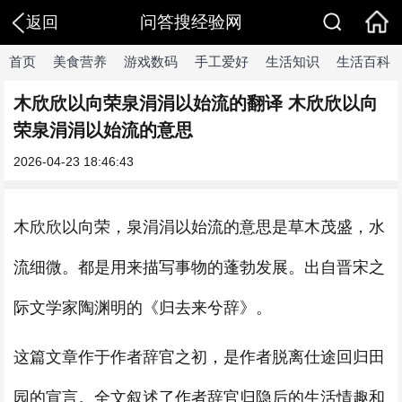
问答搜经验网
返回
首页
美食营养
游戏数码
手工爱好
生活知识
生活百科
木欣欣以向荣泉涓涓以始流的翻译 木欣欣以向
荣泉涓涓以始流的意思
2026-04-23 18:46:43
木欣欣以向荣，泉涓涓以始流的意思是草木茂盛，水
流细微。都是用来描写事物的蓬勃发展。出自晋宋之
际文学家陶渊明的《归去来兮辞》。
这篇文章作于作者辞官之初，是作者脱离仕途回归田
园的宣言。全文叙述了作者辞官归隐后的生活情趣和