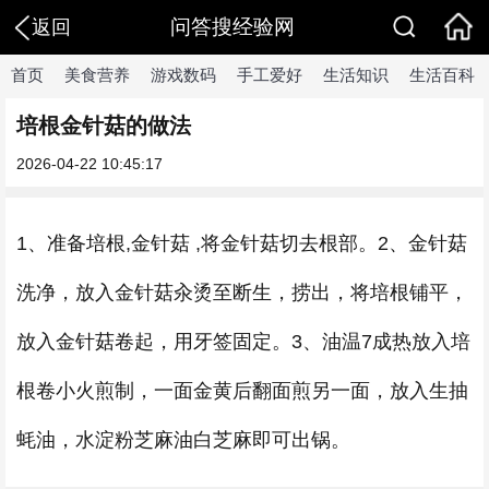
问答搜经验网
返回
首页
美食营养
游戏数码
手工爱好
生活知识
生活百科
培根金针菇的做法
2026-04-22 10:45:17
1、准备培根,金针菇 ,将金针菇切去根部。2、金针菇
洗净，放入金针菇汆烫至断生，捞出，将培根铺平，
放入金针菇卷起，用牙签固定。3、油温7成热放入培
根卷小火煎制，一面金黄后翻面煎另一面，放入生抽
蚝油，水淀粉芝麻油白芝麻即可出锅。