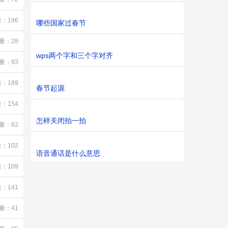
：196
哪些国家过春节
量：28
wps两个字和三个字对齐
量：93
：189
春节起源
：154
怎样关闭拍一拍
量：62
：102
语音通话是什么意思
：109
：141
量：41