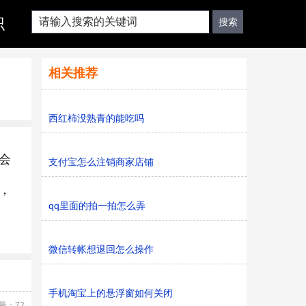
识
相关推荐
西红柿没熟青的能吃吗
会
支付宝怎么注销商家店铺
，
qq里面的拍一拍怎么弄
微信转帐想退回怎么操作
手机淘宝上的悬浮窗如何关闭
量：72