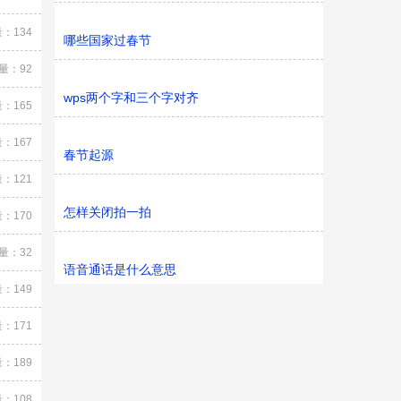
：134
哪些国家过春节
量：92
wps两个字和三个字对齐
：165
：167
春节起源
：121
怎样关闭拍一拍
：170
量：32
语音通话是什么意思
：149
：171
：189
：108