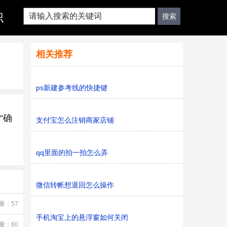
识
相关推荐
ps新建参考线的快捷键
“确
支付宝怎么注销商家店铺
qq里面的拍一拍怎么弄
微信转帐想退回怎么操作
量：57
手机淘宝上的悬浮窗如何关闭
量：60