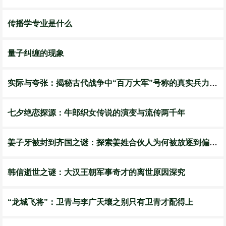
传播学专业是什么
量子纠缠的现象
实际与夸张：揭秘古代战争中“百万大军”号称的真实兵力差距
七夕绝恋探源：牛郎织女传说的演变与流传两千年
姜子牙被封到齐国之谜：探索姜姓合伙人为何被放逐到偏远之地
韩信逝世之谜：大汉王朝军事奇才的离世原因深究
“龙城飞将”：卫青与李广天壤之别只有卫青才配得上