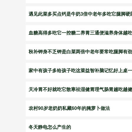
遇见此菜多买点钙是牛奶3倍中老年多吃它腿脚硬
血糖高得多吃它一控糖二养胃三通便滋养身体越
秋补钾身不乏钾是白菜两倍中老年要常吃腿脚有
家中有孩子多给孩子吃这菜益智补脑记忆好上桌
天冷胃不好就吃它散寒祛湿健胃理气肠胃越吃越
农村90岁老奶奶私藏60年的腌萝卜做法
冬天静电怎么产生的