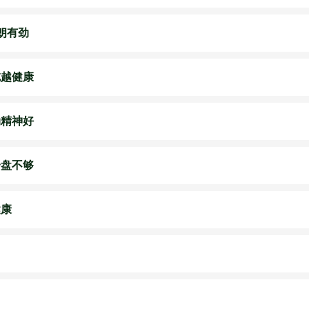
朗有劲
吃越健康
劲精神好
一盘不够
健康