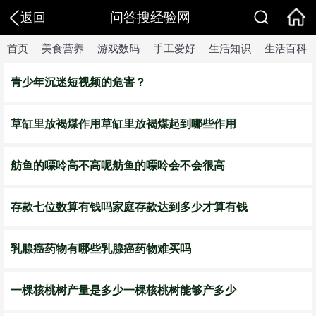
问答搜经验网
返回
首页
美食营养
游戏数码
手工爱好
生活知识
生活百科
​青少年沉迷短视频的危害？
草缸里放褐煤作用草缸里放褐煤起到哪些作用
舫鱼的嘌呤高不高呢舫鱼的嘌呤会不会很高
存款七位数算有钱吗家庭存款达到多少才算有钱
乳腺癌药物有哪些乳腺癌药物难买吗
​一棵核桃树产量是多少一棵核桃树能够产多少