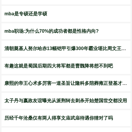
mba是专硕还是学硕
mba职场:为什么70%的成功者都是性格内向?
清朝奠基人努尔哈赤13幅铠甲引爆300年霸业堪比周文王拉车
有趣这就是蜀国后期四大将军都是曹魏降将想不到吧
康熙的帝王心术多厉害一道圣旨让隆科多陪葬雍正登基才明白
太子丹与嬴政友谊曝光从派荆轲去刺杀开始楚国世交都没用
历经千年沧桑仅有两人得享文庙武庙待遇你猜对了吗