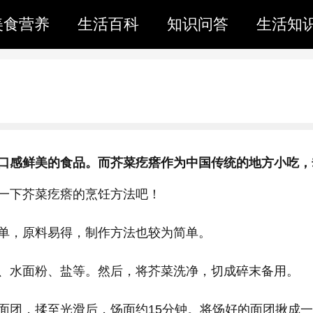
美食营养
生活百科
知识问答
生活知
口感鲜美的食品。而芥菜疙瘩作为中国传统的地方小吃，
一下芥菜疙瘩的烹饪方法吧！
单，原料易得，制作方法也较为简单。
、水面粉、盐等。然后，将芥菜洗净，切成碎末备用。
面团，揉至光滑后，饧面约15分钟。将饧好的面团揪成