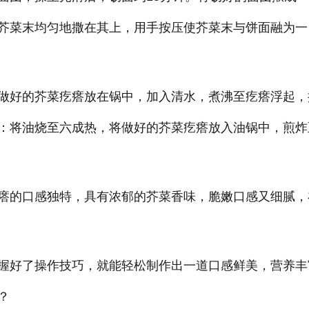
芥菜末均匀地撒在其上，用手按压使芥菜末与饼面融为一
做好的芥菜疙瘩放在锅中，加入清水，煮沸至疙瘩浮起，
：将油烧至六成热，将做好的芥菜疙瘩放入油锅中，煎炸
瘩的口感独特，具有浓郁的芥菜香味，脆嫩口感又细腻，
握好了操作技巧，就能轻松制作出一道口感鲜美，营养丰
？