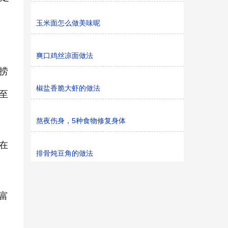
玉米面怎么做美味呢
爽口鸡丝凉面做法
捞
椒盐香脆大虾的做法
至
熬夜伤身，5种食物修复身体
在
排骨炖豆角的做法
富