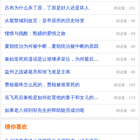
吕布为什么杀丁原，丁原是好人还是坏人
阅读量：101
从紫禁城到故宫：皇帝居所的历史转变
阅读量：66
憧憬与残酷：甄嬛的爱情之旅
阅读量：69
夏朝统治为何被中断，夏朝统治被中断的原因
阅读量：88
秦始皇死前遗诏是让谁继承皇位，为何最后是胡亥继位
阅读量：64
益州之战诸葛亮和张飞谁是主将
阅读量：89
曹植最终怎么死的，曹植被谁害死的
阅读量：195
​岳飞死后秦桧是如何处置他的妻子和女儿的，秦桧怎么处置岳飞家人的
阅读量：174
如果老八得到邬先生的帮助能否成功呢
阅读量：80
猜你喜欢