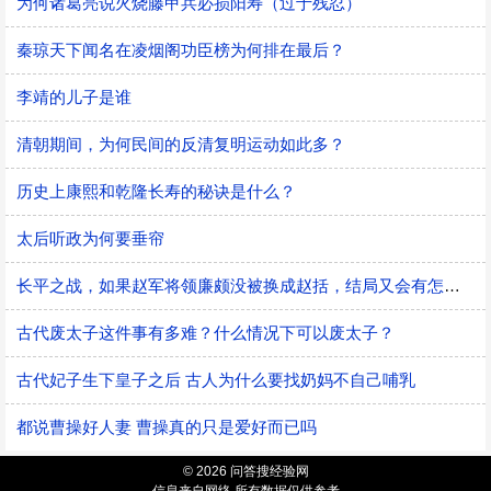
为何诸葛亮说火烧藤甲兵必损阳寿（过于残忍）
秦琼天下闻名在凌烟阁功臣榜为何排在最后？
李靖的儿子是谁
清朝期间，为何民间的反清复明运动如此多？
历史上康熙和乾隆长寿的秘诀是什么？
太后听政为何要垂帘
长平之战，如果赵军将领廉颇没被换成赵括，结局又会有怎样的可能
古代废太子这件事有多难？什么情况下可以废太子？
古代妃子生下皇子之后 古人为什么要找奶妈不自己哺乳
都说曹操好人妻 曹操真的只是爱好而已吗
© 2026 问答搜经验网