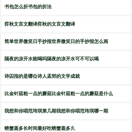
书包怎么折书包的折法
弈秋文言文翻译弈秋的文言文翻译
简单世界微笑日手抄报世界微笑日的手抄报怎么画
隔夜的凉开水能喝吗隔夜的凉开水可不可以喝
诗囚指的是哪位诗人孟郊的文学成就
比金针菇粗一点的蘑菇比金针菇粗一点的蘑菇是什么
我想和你唱范玮琪第几期我想和你唱范玮琪哪一期
螃蟹蒸多长时间最好吃螃蟹蒸多久