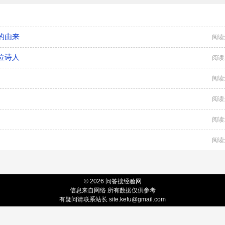
的由来
阅读
位诗人
阅读
阅读
阅读
阅读
阅读
© 2026 问答搜经验网
信息来自网络 所有数据仅供参考
有疑问请联系站长 site.kefu@gmail.com