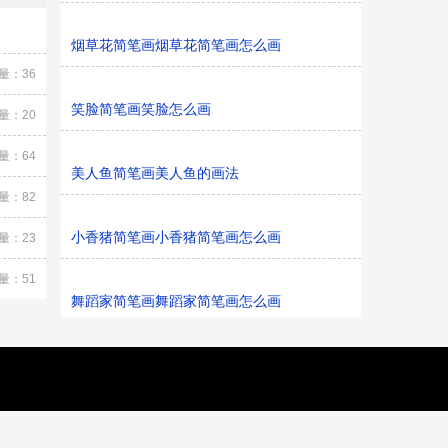
烟草花简笔画烟草花简笔画怎么画
量：36
笑脸简笔画笑脸怎么画
量：20
量：64
美人鱼简笔画美人鱼的画法
量：82
小香猪简笔画小香猪简笔画怎么画
量：23
量：51
舞蹈家简笔画舞蹈家简笔画怎么画