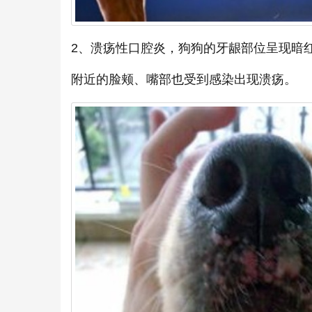
2、溃疡性口腔炎，狗狗的牙龈部位呈现暗
附近的脸颊、嘴部也受到感染出现溃疡。