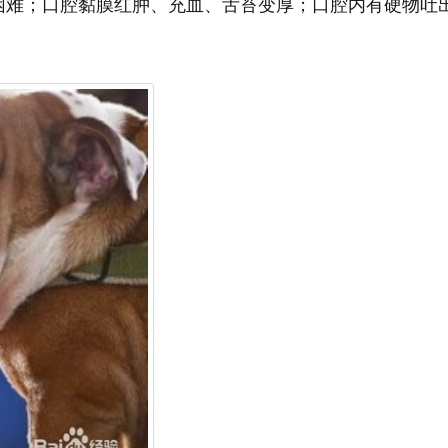
困难；口腔黏膜红肿、充血、舌苔变厚；口腔内有硬物吐