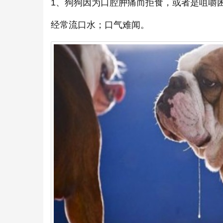
1、狗狗因为口腔肿痛而拒食，或者是咀嚼
经常流口水；口气难闻。