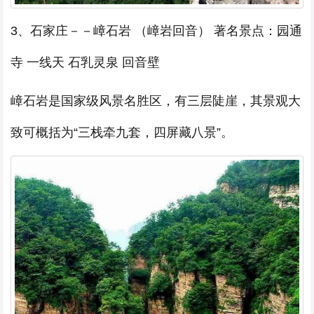
3、石家庄－－嶂石岩 （嶂岩回音） 著名景点：园通
寺 一线天 石乳灵泉 回音壁
嶂石岩是国家级风景名胜区，有三层陡崖，其景观大
致可概括为“三栈牵九套，四屏藏八景”。