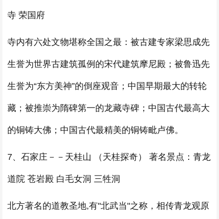
寺 荣国府
寺内有六处文物堪称全国之最：被古建专家梁思成先
生誉为世界古建筑孤例的宋代建筑摩尼殿；被鲁迅先
生誉为“东方美神”的倒座观音；中国早期最大的转轮
藏；被推崇为隋碑第一的龙藏寺碑；中国古代最高大
的铜铸大佛；中国古代最精美的铜铸毗卢佛。
7、石家庄－－天桂山 （天桂探奇） 著名景点：青龙
道院 苍岩殿 白毛女洞 三牲洞
北方著名的道教圣地,有"北武当"之称，相传青龙观原