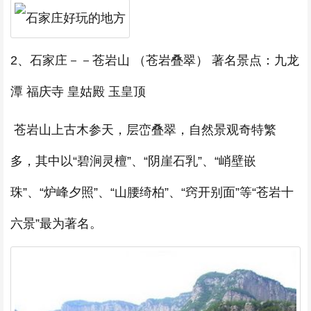
2、石家庄－－苍岩山 （苍岩叠翠） 著名景点：九龙
潭 福庆寺 皇姑殿 玉皇顶
苍岩山上古木参天，层峦叠翠，自然景观奇特繁
多，其中以“碧涧灵檀”、“阴崖石乳”、“峭壁嵌
珠”、“炉峰夕照”、“山腰绮柏”、“窍开别面”等“苍岩十
六景”最为著名。