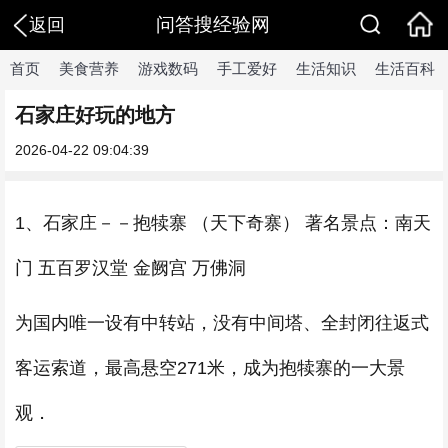
问答搜经验网
返回
首页
美食营养
游戏数码
手工爱好
生活知识
生活百科
石家庄好玩的地方
2026-04-22 09:04:39
1、石家庄－－抱犊寨 （天下奇寨） 著名景点：南天
门 五百罗汉堂 金阙宫 万佛洞
为国内唯一设有中转站，没有中间塔、全封闭往返式
客运索道，最高悬空271米，成为抱犊寨的一大景
观．