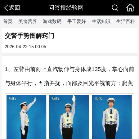
问答搜经验网
返回
首页
美食营养
游戏数码
手工爱好
生活知识
生活百科
交警手势图解窍门
2026-04-22 15:00:05
1、左臂由前向上直汽物伸与身体成135度，掌心向前
与身体平行，五指并拢，面部及目光平视前方；爬蕉