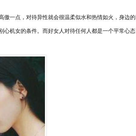
高傲一点，对待异性就会很温柔似水和热情如火，身边的
别心机女的条件。而好女人对待任何人都是一个平常心态