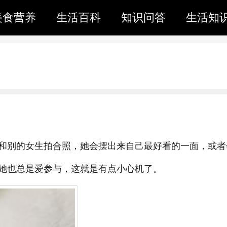
美食营养
生活百科
知识问答
生活知
和别的女生拍合照，她会摆出来自己最好看的一面，或者
她也总是爱参与，这就是有点小心机了。