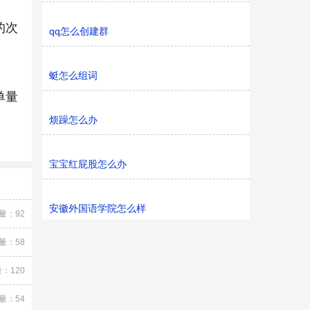
的次
qq怎么创建群
蜓怎么组词
单量
烦躁怎么办
宝宝红屁股怎么办
安徽外国语学院怎么样
量：92
量：58
：120
量：54