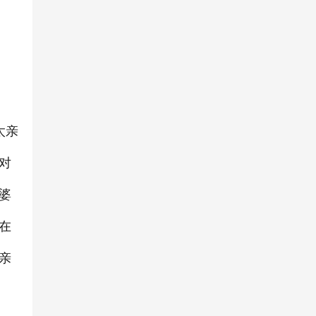
太亲
对
婆
在
亲