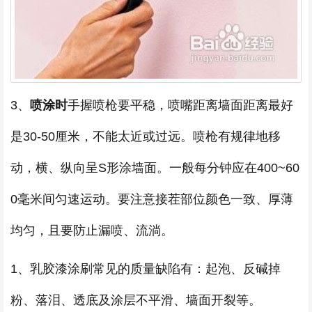
3、
喷涂时
手握喷枪要平稳，喷嘴距离墙面距离最好
是30-50厘米，不能太近或过远。喷枪有规律地移
动，横、纵向呈S形涂墙面。一般每分钟应在400~60
0毫米间匀速运动。要注意接茬部位颜色一致、厚薄
均匀，且要防止漏喷、流淌。
1、乳胶漆涂刷常见的质量缺陷有：起泡、反碱掉
粉、落泪、透底及涂层不平滑、墙面开裂等。